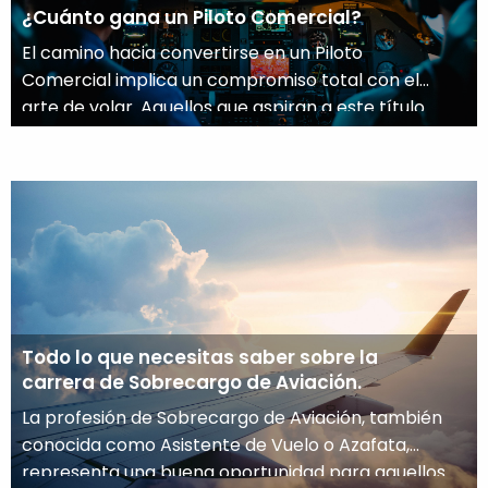
¿Cuánto gana un Piloto Comercial?
El camino hacia convertirse en un Piloto
Comercial implica un compromiso total con el
arte de volar. Aquellos que aspiran a este título
reciben una formación que los prepara para
pilotar aviones de manera profesional. Entre
muchas otras cosas, les permite formar parte de
una aerolínea. Y entonces, ¿cuánto gana un
Piloto Comercial? De acuerdo […]
Todo lo que necesitas saber sobre la
carrera de Sobrecargo de Aviación.
La profesión de Sobrecargo de Aviación, también
conocida como Asistente de Vuelo o Azafata,
representa una buena oportunidad para aquellos