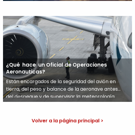
que disfrutan de la atención a los demás y viajar
por el mundo. En México, esta carrera ha
capturado la atención de muchos jóvenes en
busca de una trayectoria emocionante y
gratificante. En este artículo, […]
¿Qué hace un Oficial de Operaciones
Aeronauticas?
Están encargados de la seguridad del avión en
tierra, del peso y balance de la aeronave antes
del despegue y de supervisar la meteorología
para tener un despegue seguro. Un Oficial de
Operaciones desempeña una función crucial en
la eficiencia y seguridad de las operaciones en un
Volver a la página principal >
aeropuerto. Su labor abarca desde la
planificación estratégica […]